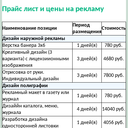
Прайс лист и цены на рекламу
Период
Наименование позиции
Стоимость
размещения
Дизайн наружной рекламы
Верстка банера 3х6
1 дней(я)
780 руб.
Креативный дизайн (3
варианта) с лицензиионными
3 дней(я)
4680 руб.
изображения
Отрисовка от руки.
3 дней(я)
7800 руб.
Индивидуальный дизайн
Дизайн полиграфии
Рекламный макет в газету или
1 дней(я)
780 руб.
журнал
Дизаййн каталога, меню,
4 дней(я)
14040 руб.
журнала
Разработка дизайна
1 дней(я)
4056 руб.
односторонней листовки