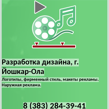
Разработка дизайна, г.
Йошкар-Ола
Логотипы, фирменный стиль, макеты рекламы.
Наружная реклама.
8 (383) 284-39-41