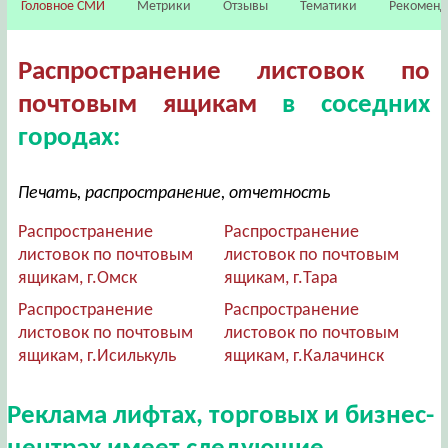
Головное СМИ
Метрики
Отзывы
Тематики
Рекомен
Распространение листовок по
почтовым ящикам
в соседних
городах:
Печать, распространение, отчетность
Распространение
Распространение
листовок по почтовым
листовок по почтовым
ящикам, г.Омск
ящикам, г.Тара
Распространение
Распространение
листовок по почтовым
листовок по почтовым
ящикам, г.Исилькуль
ящикам, г.Калачинск
Реклама лифтах, торговых и бизнес-