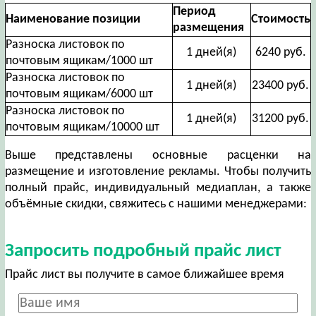
Период
Наименование позиции
Стоимость
размещения
Разноска листовок по
1 дней(я)
6240 руб.
почтовым ящикам/1000 шт
Разноска листовок по
1 дней(я)
23400 руб.
почтовым ящикам/6000 шт
Разноска листовок по
1 дней(я)
31200 руб.
почтовым ящикам/10000 шт
Выше представлены основные расценки на
размещение и изготовление рекламы. Чтобы получить
полный прайс, индивидуальный медиаплан, а также
объёмные скидки, свяжитесь с нашими менеджерами:
Запросить подробный прайс лист
Прайс лист вы получите в самое ближайшее время