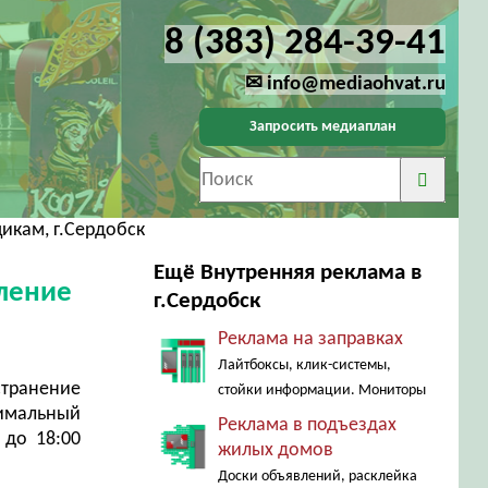
8 (383) 284-39-41
✉ info@mediaohvat.ru
Запросить медиаплан
икам, г.Сердобск
Ещё Внутренняя реклама в
вление
г.Сердобск
Реклама на заправках
Лайтбоксы, клик-системы,
странение
стойки информации. Мониторы
тимальный
Реклама в подъездах
 до 18:00
жилых домов
Доски объявлений, расклейка