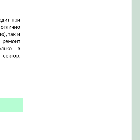
одит при
 отлично
), так и
, ремонт
олько в
 сектор,