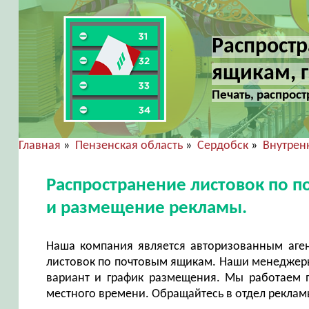
Распростр
ящикам, г
Печать, распрост
Главная
»
Пензенская область
»
Сердобск
»
Внутрен
Распространение листовок по п
и размещение рекламы.
Наша компания является авторизованным аге
листовок по почтовым ящикам. Наши менеджеры
вариант и график размещения. Мы работаем п
местного времени. Обращайтесь в отдел реклам