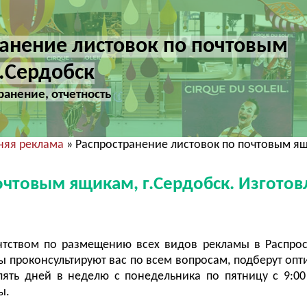
анение листовок по почтовым
.Сердобск
ранение, отчетность
няя реклама
» Распространение листовок по почтовым ящ
очтовым ящикам, г.Сердобск. Изгото
нтством по размещению всех видов рекламы в Распро
 проконсультируют вас по всем вопросам, подберут оп
ять дней в неделю с понедельника по пятницу с 9:00
ы.