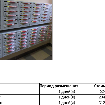
Период размещения
Стои
т
1 дней(я)
62
т
1 дней(я)
234
шт
1 дней(я)
312