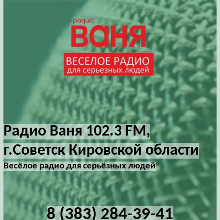
Радио Ваня 102.3 FM,
г.Советск Кировской области
Весёлое радио для серьёзных людей
8 (383) 284-39-41