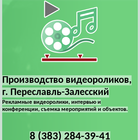
Производство видеороликов,
г. Переславль-Залесский
Рекламные видеоролики, интервью и
конференции, съемка мероприятий и объектов.
8 (383) 284-39-41