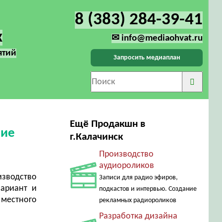
8 (383) 284-39-41
к
✉ info@mediaohvat.ru
ятий
Запросить медиаплан
Ещё Продакшн в
ние
г.Калачинск
Производство
аудиороликов
зводство
Записи для радио эфиров,
вариант и
подкастов и интервью. Создание
 местного
рекламных радиороликов
Разработка дизайна