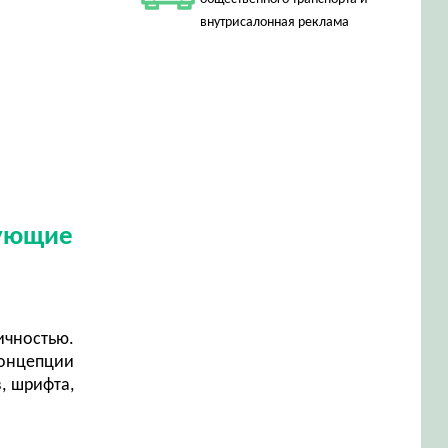
внутрисалонная реклама
дующие
ичностью.
концепции
, шрифта,