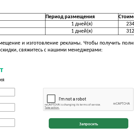
Период размещения
Стоим
1 дней(я)
234
1 дней(я)
312
ещение и изготовление рекламы. Чтобы получить полн
скидки, свяжитесь с нашими менеджерами:
т
мя
Запросить