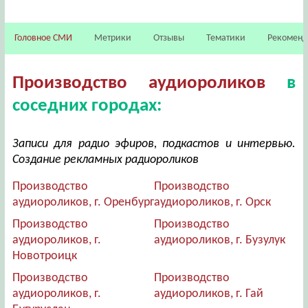
Головное СМИ
Метрики
Отзывы
Тематики
Рекомен
Производство аудиороликов
в
соседних городах:
Записи для радио эфиров, подкастов и интервью.
Создание рекламных радиороликов
Производство
Производство
аудиороликов, г. Оренбург
аудиороликов, г. Орск
Производство
Производство
аудиороликов, г.
аудиороликов, г. Бузулук
Новотроицк
Производство
Производство
аудиороликов, г.
аудиороликов, г. Гай