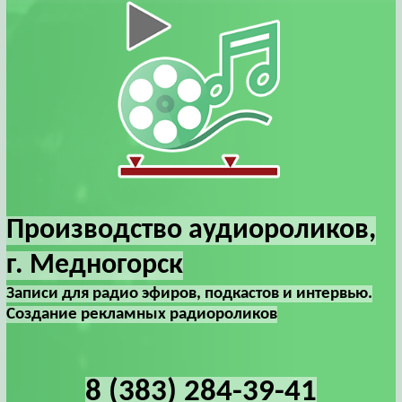
Производство аудиороликов,
г. Медногорск
Записи для радио эфиров, подкастов и интервью.
Создание рекламных радиороликов
8 (383) 284-39-41