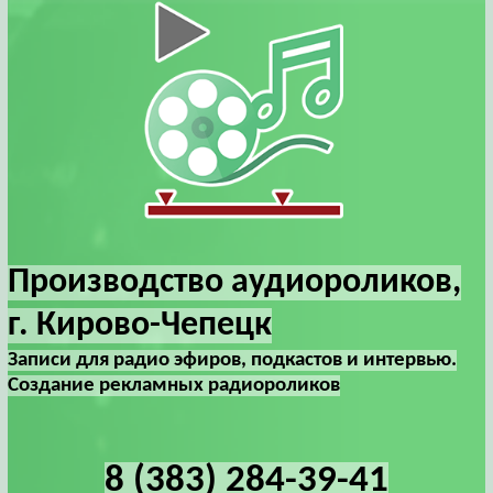
Производство аудиороликов,
г. Кирово-Чепецк
Записи для радио эфиров, подкастов и интервью.
Создание рекламных радиороликов
8 (383) 284-39-41