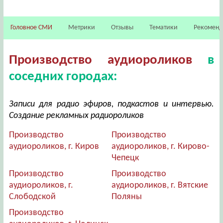
Головное СМИ
Метрики
Отзывы
Тематики
Рекомен
Производство аудиороликов
в
соседних городах:
Записи для радио эфиров, подкастов и интервью.
Создание рекламных радиороликов
Производство
Производство
аудиороликов, г. Киров
аудиороликов, г. Кирово-
Чепецк
Производство
Производство
аудиороликов, г.
аудиороликов, г. Вятские
Слободской
Поляны
Производство