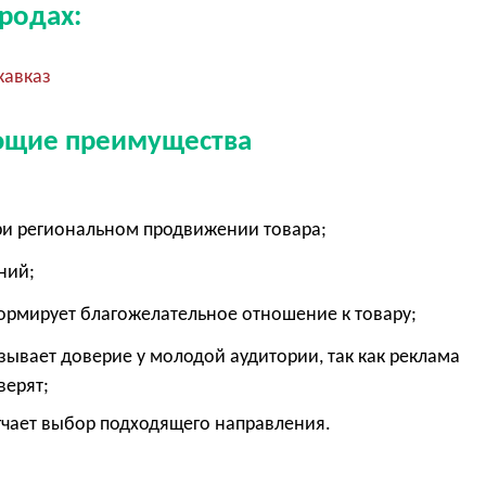
родах:
кавказ
ющие преимущества
ри региональном продвижении товара;
ений;
формирует благожелательное отношение к товару;
зывает доверие у молодой аудитории, так как реклама
 верят;
гчает выбор подходящего направления.