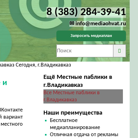
8 (383) 284-39-41
✉ info@mediaohvat.ru
Запросить медиаплан
авказ Сегодня, г.Владикавказ
Ещё Местные паблики в
 и
г.Владикавказ
Все Местные паблики в
г.Владикавказ
ВКонтакте
Наши преимущества
й вариант
Бесплатное
 местного
медиапланирование
Отличная отдача от рекламы