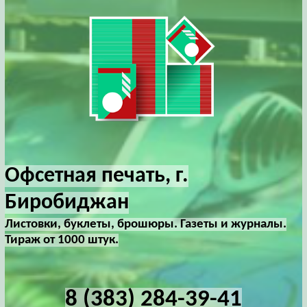
Офсетная печать, г.
Биробиджан
Листовки, буклеты, брошюры. Газеты и журналы.
Тираж от 1000 штук.
8 (383) 284-39-41