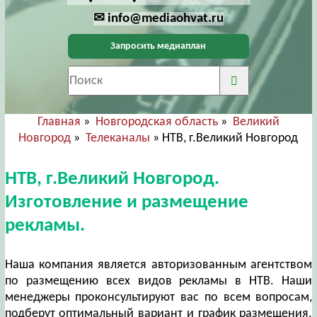
✉ info@mediaohvat.ru
Запросить медиаплан
Главная
»
Новгородская область
»
Великий
Новгород
»
Телеканалы
» НТВ, г.Великий Новгород
НТВ, г.Великий Новгород.
Изготовление и размещение
рекламы.
Наша компания является авторизованным агентством
по размещению всех видов рекламы в НТВ. Наши
менеджеры проконсультируют вас по всем вопросам,
подберут оптимальный вариант и график размещения.