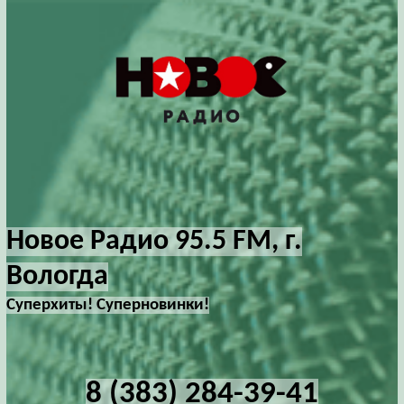
Новое Радио 95.5 FM, г.
Вологда
Суперхиты! Суперновинки!
8 (383) 284-39-41