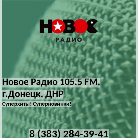
Новое Радио 105.5 FM,
г.Донецк, ДНР
Суперхиты! Суперновинки!
8 (383) 284-39-41