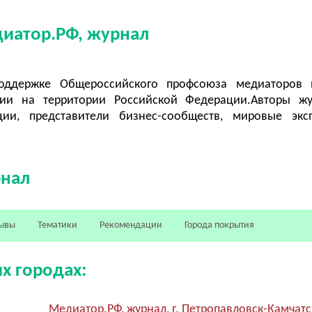
диатор.РФ, журнал
оддержке Общероссийского профсоюза медиаторов 
ии на территории Российской Федерации.Авторы жу
ии, представители бизнес-сообществ, мировые экс
рнал
ывы
Тематики
Рекомендации
Города покрытия
х городах:
Медиатор.РФ, журнал, г. Петропавловск-Камчат