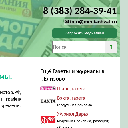
8 (383) 284-39-41
✉ info@mediaohvat.ru
Запросить медиаплан
Ещё Газеты и журналы в
амы.
г.Елизово
Шанс, газета
атор.РФ,
Вахта, газета
 и график
 времени.
Модульная реклама
Журнал Дарья
модульная реклама, разворот,
обложка