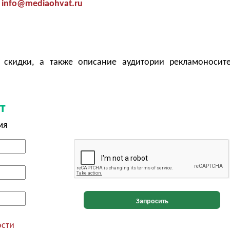
info@mediaohvat.ru
 скидки, а также описание аудитории рекламоносит
т
мя
Запросить
ости