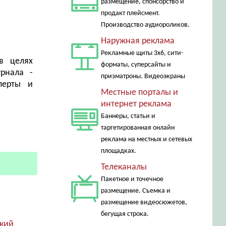
размещение, спонсорство и
продакт плейсмент.
Производство аудиороликов.
Наружная реклама
Рекламные щиты 3х6, сити-
в целях
форматы, суперсайты и
рнала -
призматроны. Видеоэкраны
перты и
Местные порталы и
интернет реклама
Баннеры, статьи и
таргетированная онлайн
реклама на местных и сетевых
площадках.
Телеканалы
Пакетное и точечное
размещение. Съемка и
размещение видеосюжетов,
бегущая строка.
ский