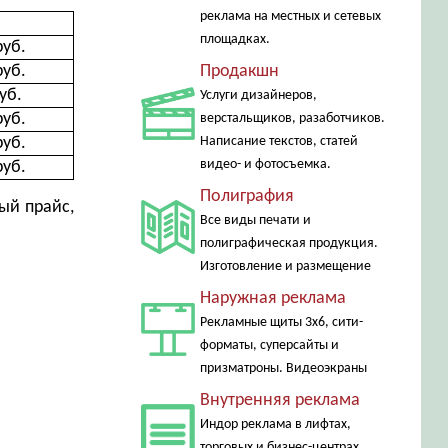
реклама на местных и сетевых
площадках.
руб.
руб.
Продакшн
уб.
Услуги дизайнеров,
руб.
верстальщиков, разаботчиков.
руб.
Написание текстов, статей
видео- и фотосъемка.
руб.
Полиграфия
ый прайс,
Все виды печати и
полиграфическая продукция.
Изготовление и размещение
Наружная реклама
Рекламные щиты 3х6, сити-
форматы, суперсайты и
призматроны. Видеоэкраны
Внутренняя реклама
Индор реклама в лифтах,
торговых и бизнес-центрах,