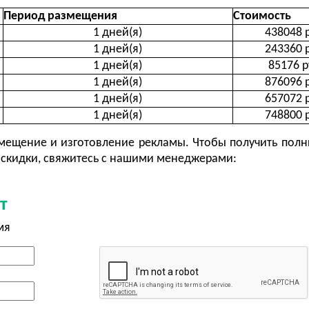
Период размещения
Стоимость
1 дней(я)
438048 
1 дней(я)
243360 
1 дней(я)
85176 р
1 дней(я)
876096 
1 дней(я)
657072 
1 дней(я)
748800 
ещение и изготовление рекламы. Чтобы получить полн
скидки, свяжитесь с нашими менеджерами:
т
мя