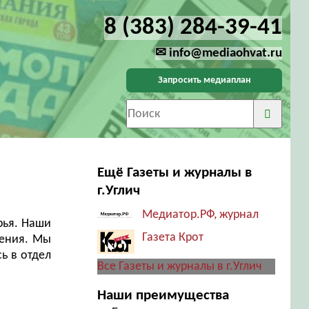
8 (383) 284-39-41
✉ info@mediaohvat.ru
Запросить медиаплан
Ещё Газеты и журналы в
г.Углич
Медиатор.РФ, журнал
рья. Наши
Газета Крот
щения. Мы
ь в отдел
Все Газеты и журналы в г.Углич
Наши преимущества