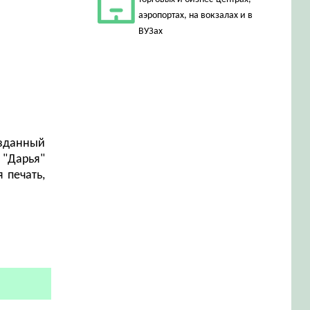
аэропортах, на вокзалах и в
ВУЗах
зданный
 "Дарья"
 печать,