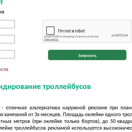
т
мя
Запросить
ости
ендирование троллейбусов
 - отличная альтернатива наружной рекламе при пла
 кампаний от 3х месяцев. Площадь оклейки одного тро
атных метров (при оклейке только бортов), до 50 квадр
лейке троллейбусов рекламой используется высококаче