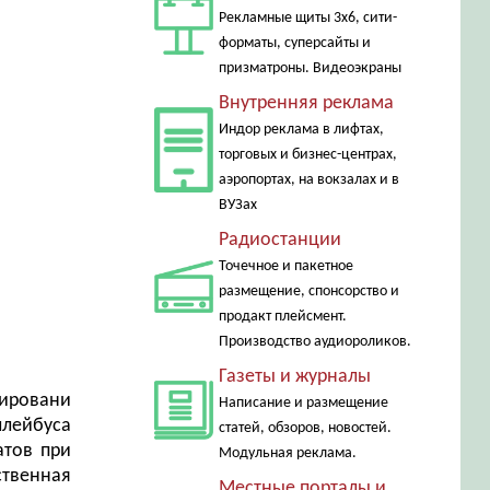
Рекламные щиты 3х6, сити-
форматы, суперсайты и
призматроны. Видеоэкраны
Внутренняя реклама
Индор реклама в лифтах,
торговых и бизнес-центрах,
аэропортах, на вокзалах и в
ВУЗах
Радиостанции
Точечное и пакетное
размещение, спонсорство и
продакт плейсмент.
Производство аудиороликов.
Газеты и журналы
нировани
Написание и размещение
ллейбуса
статей, обзоров, новостей.
атов при
Модульная реклама.
ственная
Местные порталы и