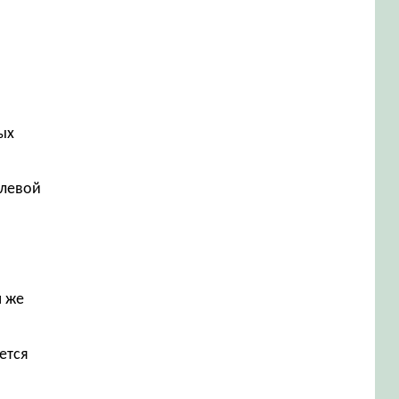
ых
елевой
м же
ется