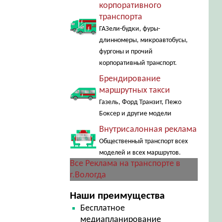
корпоративного
транспорта
ГАЗели-будки, фуры-
длинномеры, микроавтобусы,
фургоны и прочий
корпоративный транспорт.
Брендирование
маршрутных такси
Газель, Форд Транзит, Пежо
Боксер и другие модели
Внутрисалонная реклама
Общественный транспорт всех
моделей и всех маршрутов.
Все Реклама на транспорте в
г.Вологда
Наши преимущества
Бесплатное
медиапланирование