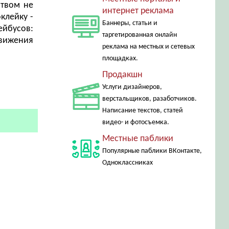
ством не
интернет реклама
клейку -
Баннеры, статьи и
бусов:
таргетированная онлайн
движения
реклама на местных и сетевых
площадках.
Продакшн
Услуги дизайнеров,
верстальщиков, разаботчиков.
Написание текстов, статей
видео- и фотосъемка.
Местные паблики
Популярные паблики ВКонтакте,
Одноклассниках