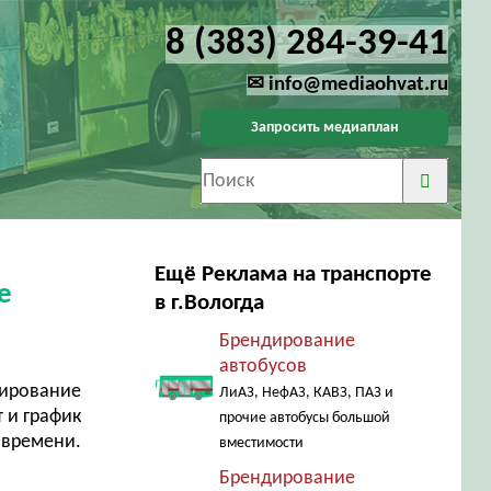
8 (383) 284-39-41
✉ info@mediaohvat.ru
Запросить медиаплан
Ещё Реклама на транспорте
е
в г.Вологда
Брендирование
автобусов
ирование
ЛиАЗ, НефАЗ, КАВЗ, ПАЗ и
 и график
прочие автобусы большой
 времени.
вместимости
Брендирование