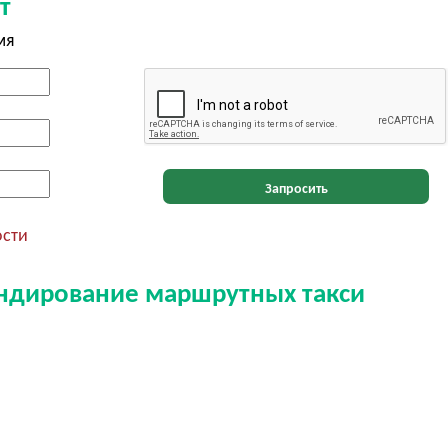
т
мя
Запросить
ости
ендирование маршрутных такси