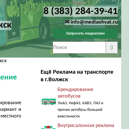
8 (383) 284-39-41
✉ info@mediaohvat.ru
жск
Запросить медиаплан
жск
Ещё Реклама на транспорте
щение
в г.Волжск
Брендирование
автобусов
ирование
ЛиАЗ, НефАЗ, КАВЗ, ПАЗ и
вариант и
прочие автобусы большой
 местного
вместимости
Внутрисалонная реклама