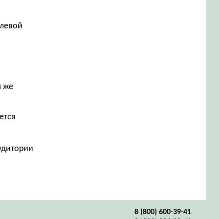
елевой
м же
ется
аудитории
8 (800) 600-39-41