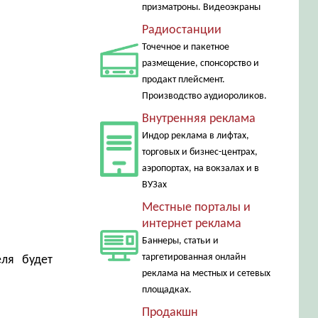
призматроны. Видеоэкраны
Радиостанции
Точечное и пакетное
размещение, спонсорство и
продакт плейсмент.
Производство аудиороликов.
Внутренняя реклама
Индор реклама в лифтах,
торговых и бизнес-центрах,
аэропортах, на вокзалах и в
ВУЗах
Местные порталы и
интернет реклама
Баннеры, статьи и
таргетированная онлайн
еля будет
реклама на местных и сетевых
площадках.
Продакшн