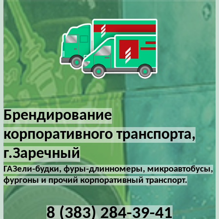
Брендирование
корпоративного транспорта,
г.Заречный
ГАЗели-будки, фуры-длинномеры, микроавтобусы,
фургоны и прочий корпоративный транспорт.
8 (383) 284-39-41