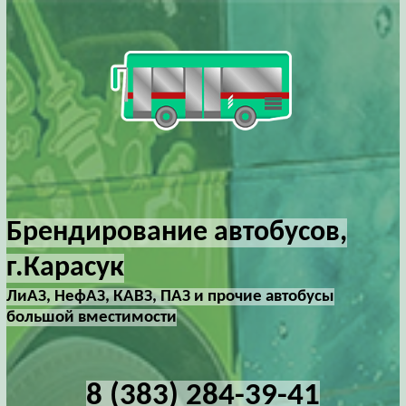
Брендирование автобусов,
г.Карасук
ЛиАЗ, НефАЗ, КАВЗ, ПАЗ и прочие автобусы
большой вместимости
8 (383) 284-39-41