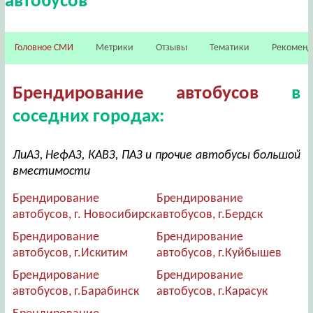
автобусов
Головное СМИ
Метрики
Отзывы
Тематики
Рекомен
Брендирование автобусов
в
соседних городах:
ЛиАЗ, НефАЗ, КАВЗ, ПАЗ и прочие автобусы большой
вместимости
Брендирование
Брендирование
автобусов, г. Новосибирск
автобусов, г.Бердск
Брендирование
Брендирование
автобусов, г.Искитим
автобусов, г.Куйбышев
Брендирование
Брендирование
автобусов, г.Барабинск
автобусов, г.Карасук