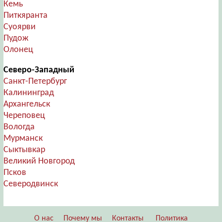
Кемь
Питкяранта
Суоярви
Пудож
Олонец
Северо-Западный
Санкт-Петербург
Калининград
Архангельск
Череповец
Вологда
Мурманск
Сыктывкар
Великий Новгород
Псков
Северодвинск
О нас
Почему мы
Контакты
Политика