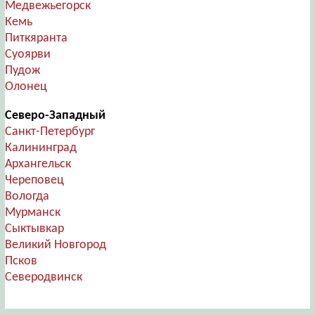
Медвежьегорск
Кемь
Питкяранта
Суоярви
Пудож
Олонец
Северо-Западный
Санкт-Петербург
Калининград
Архангельск
Череповец
Вологда
Мурманск
Сыктывкар
Великий Новгород
Псков
Северодвинск