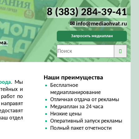
8 (383) 284-39-41
✉ info@mediaohvat.ru
Запросить медиаплан
ма.
Наши преимущества
орода
. Мы
Бесплатное
атейных и
медиапланирование
 работ по
Отличная отдача от рекламы
 направят
Медиаплан за 24 часа
едоставят
Низкие цены
наш отдел
Оперативный запуск рекламы
Полный пакет отчетности