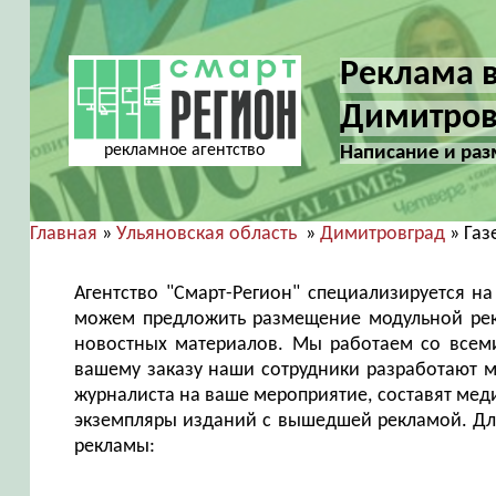
Реклама в
Димитров
рекламное агентство
Написание и раз
Главная
»
Ульяновская область
»
Димитровград
» Газ
Агентство "Смарт-Регион" специализируется н
можем предложить размещение модульной рекл
новостных материалов. Мы работаем со всем
вашему заказу наши сотрудники разработают м
журналиста на ваше мероприятие, составят меди
экземпляры изданий с вышедшей рекламой. Для
рекламы: