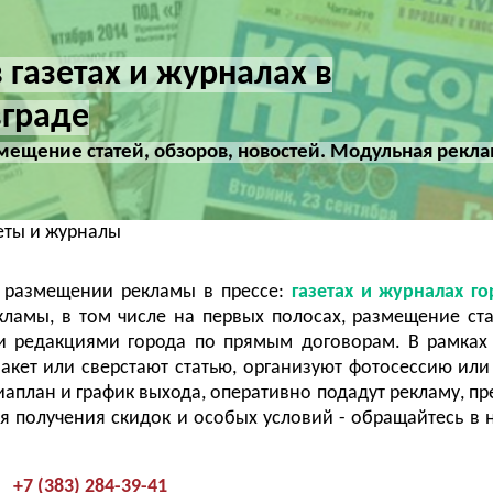
 газетах и журналах в
граде
мещение статей, обзоров, новостей. Модульная рекла
еты и журналы
а размещении рекламы в прессе:
газетах и журналах г
амы, в том числе на первых полосах, размещение ст
и редакциями города по прямым договорам. В рамках
акет или сверстают статью, организуют фотосессию или
аплан и график выхода, оперативно подадут рекламу, пр
 получения скидок и особых условий - обращайтесь в 
+7 (383) 284-39-41