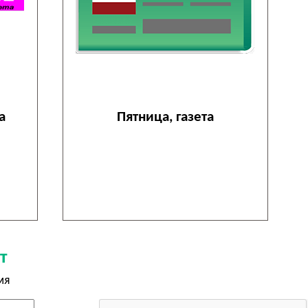
а
Пятница, газета
т
мя