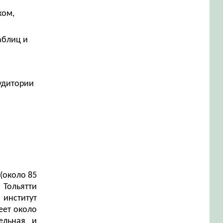
ком,
аблиц и
аудитории
(около 85
 Тольятти
 институт
еет около
ельная и