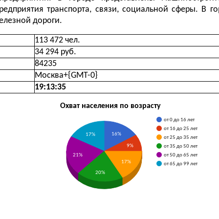
редприятия транспорта, связи, социальной сферы. В го
елезной дороги.
113 472 чел.
34 294 руб.
84235
Москва+{GMT-0}
19:13:36
Охват населения по возрасту
от 0 до 16 лет
от 16 до 25 лет
16%
17%
от 25 до 35 лет
9%
от 35 до 50 лет
21%
от 50 до 65 лет
17%
от 65 до 99 лет
20%