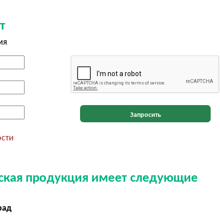
т
мя
Запросить
ости
еская продукция имеет следующие
рад