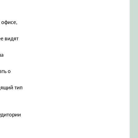
 офисе,
е видят
ша
ать о
дящий тип
аудитории