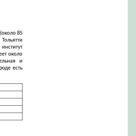
(около 85
 Тольятти
 институт
еет около
ельная и
роде есть