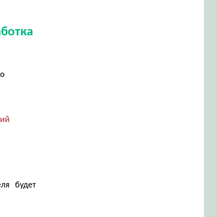
аботка
го
кий
еля будет