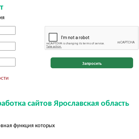
т
мя
Запросить
ости
аботка сайтов Ярославская область
овная функция которых