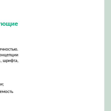
дующие
ичностью.
концепции
, шрифта,
ии;
аемость