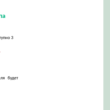
па
тупно 3
г
еля будет