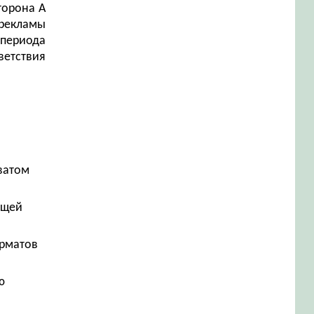
торона А
 рекламы
периода
ветствия
ватом
ющей
орматов
ю