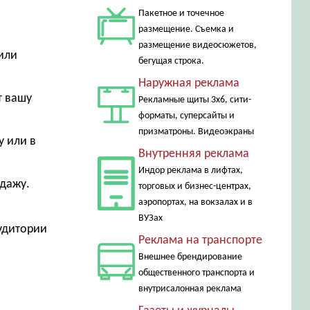
Пакетное и точечное
размещение. Съемка и
размещение видеосюжетов,
или
бегущая строка.
Наружная реклама
т вашу
Рекламные щиты 3х6, сити-
форматы, суперсайты и
призматроны. Видеоэкраны
у или в
Внутренняя реклама
Индор реклама в лифтах,
одажу.
торговых и бизнес-центрах,
аэропортах, на вокзалах и в
ВУЗах
аудитории
Реклама на транспорте
Внешнее брендирование
общественного транспорта и
внутрисалонная реклама