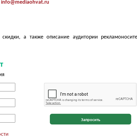
info@mediaohvat.ru
 скидки, а также описание аудитории рекламоносит
т
мя
Запросить
ости