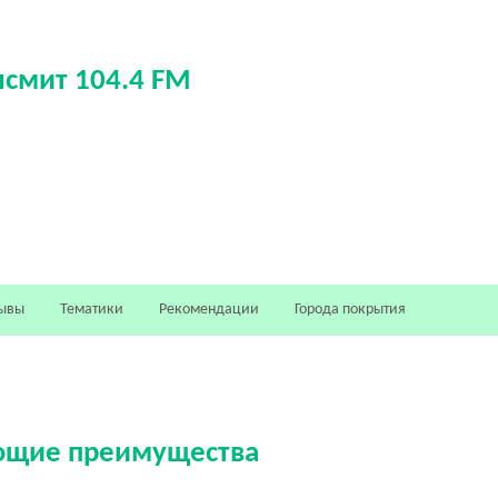
нсмит 104.4 FM
M
ывы
Тематики
Рекомендации
Города покрытия
ующие преимущества