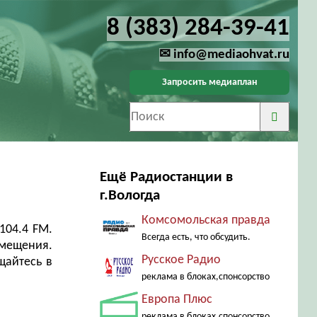
8 (383) 284-39-41
✉ info@mediaohvat.ru
Запросить медиаплан
Ещё Радиостанции в
г.Вологда
Комсомольская правда
104.4 FM.
Всегда есть, что обсудить.
змещения.
Русское Радио
щайтесь в
реклама в блоках,спонсорство
Европа Плюс
реклама в блоках,спонсорство