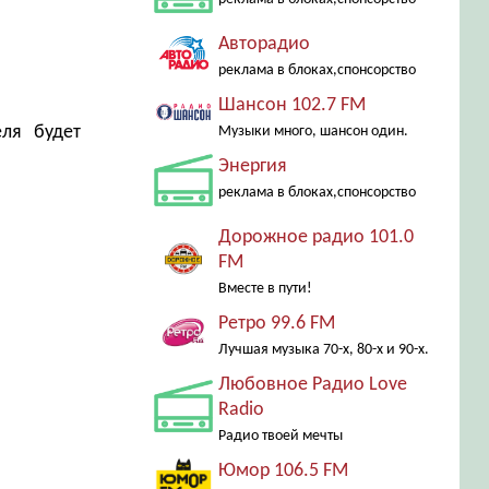
Авторадио
реклама в блоках,спонсорство
Шансон 102.7 FM
еля будет
Музыки много, шансон один.
Энергия
реклама в блоках,спонсорство
Дорожное радио 101.0
FM
Вместе в пути!
Ретро 99.6 FM
Лучшая музыка 70-х, 80-х и 90-х.
Любовное Радио Love
Radio
Радио твоей мечты
Юмор 106.5 FM