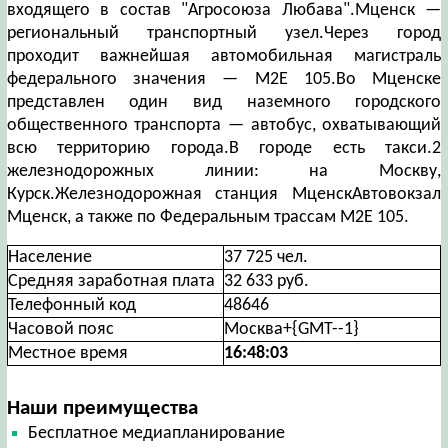
входящего в состав "Агросоюза Любава".Мценск —
региональный транспортный узел.Через город
проходит важнейшая автомобильная магистраль
федерального значения — М2E 105.Во Мценске
представлен один вид наземного городского
общественного транспорта — автобус, охватывающий
всю территорию города.В городе есть такси.2
железнодорожных линии: на Москву,
Курск.Железнодорожная станция МценскАвтовокзал
Мценск, а также по Федеральным трассам М2E 105.
Население
37 725 чел.
Средняя заработная плата
32 633 руб.
Телефонный код
48646
Часовой пояс
Москва+{GMT--1}
Местное время
16:48:04
Наши преимущества
Бесплатное медиапланирование