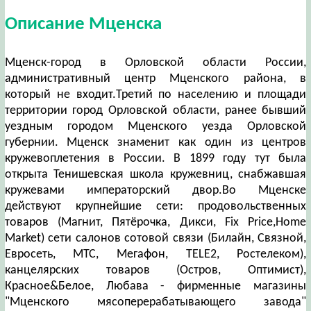
Описание Мценска
Мценск-город в Орловской области России,
административный центр Мценского района, в
который не входит.Третий по населению и площади
территории город Орловской области, ранее бывший
уездным городом Мценского уезда Орловской
губернии. Мценск знаменит как один из центров
кружевоплетения в России. В 1899 году тут была
открыта Тенишевская школа кружевниц, снабжавшая
кружевами императорский двор.Во Мценске
действуют крупнейшие сети: продовольственных
товаров (Магнит, Пятёрочка, Дикси, Fix Price,Home
Market) сети салонов сотовой связи (Билайн, Связной,
Евросеть, МТС, Мегафон, TELE2, Ростелеком),
канцелярских товаров (Остров, Оптимист),
Красное&Белое, Любава - фирменные магазины
"Мценского мясоперерабатывающего завода"