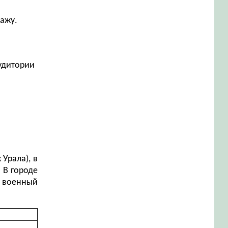
дажу.
аудитории
Урала), в
 В городе
я военный