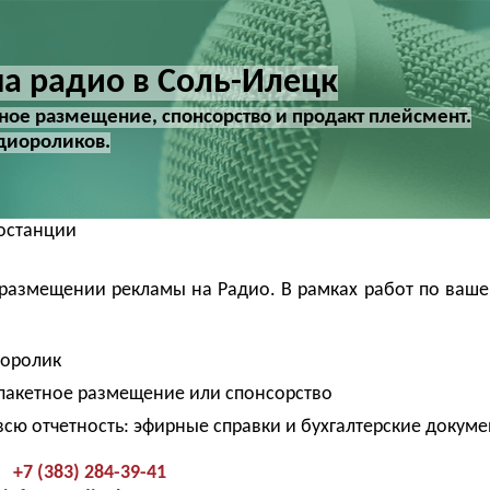
а радио в Соль-Илецк
тное размещение, спонсорство и продакт плейсмент.
диороликов.
останции
 размещении рекламы на Радио. В рамках работ по ваше
иоролик
 пакетное размещение или спонсорство
всю отчетность: эфирные справки и бухгалтерские докум
+7 (383) 284-39-41