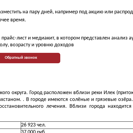
азместить на пару дней, например под акцию или распро
очее время.
прайс-лист и медиакит, в котором представлен анализ 
олу, возрасту и уровню доходов
Обратный звонок
го округа. Город расположен вблизи реки Илек (приток 
ахстаном. . В городе имеются солёные и грязевые озёра.
осстановительного лечения. Вблизи города находитс
26 923 чел.
37 000 руб.