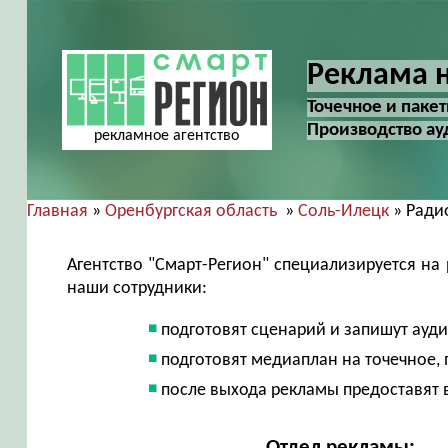
Реклама н
Точечное и паке
Производство ау
рекламное агентство
Главная
»
Оренбургская область
»
Соль-Илецк
» Ради
Агентство "Смарт-Регион" специализируется на
наши сотрудники:
подготовят сценарий и запишут ауд
подготовят медиаплан на точечное,
после выхода рекламы предоставят 
Отдел рекламы: