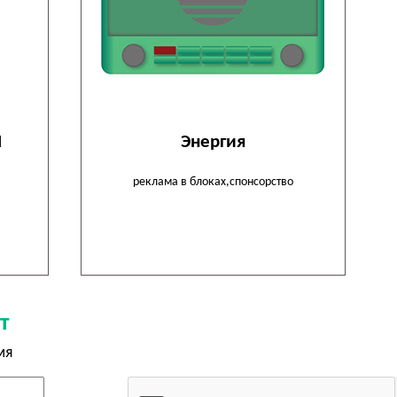
M
Энергия
реклама в блоках,спонсорство
т
мя