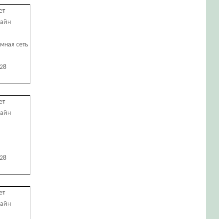
ет
лайн
мная сеть
728
ет
лайн
728
ет
лайн