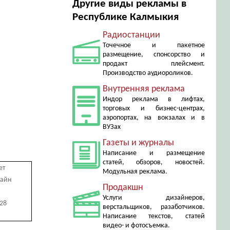
Другие виды рекламы в
Республике Калмыкия
Радиостанции
Точечное и пакетное
размещение, спонсорство и
продакт плейсмент.
Производство аудиороликов.
Внутренняя реклама
Индор реклама в лифтах,
торговых и бизнес-центрах,
аэропортах, на вокзалах и в
ВУЗах
Газеты и журналы
Написание и размещение
статей, обзоров, новостей.
ет
Модульная реклама.
лайн
Продакшн
Услуги дизайнеров,
728
верстальщиков, разаботчиков.
Написание текстов, статей
видео- и фотосъемка.