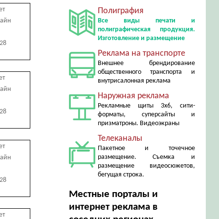
ет
Полиграфия
лайн
Все виды печати и
полиграфическая продукция.
Изготовление и размещение
728
Реклама на транспорте
Внешнее брендирование
общественного транспорта и
ет
внутрисалонная реклама
лайн
Наружная реклама
Рекламные щиты 3х6, сити-
728
форматы, суперсайты и
призматроны. Видеоэкраны
Телеканалы
ет
Пакетное и точечное
размещение. Съемка и
лайн
размещение видеосюжетов,
бегущая строка.
728
Местные порталы и
интернет реклама в
ет