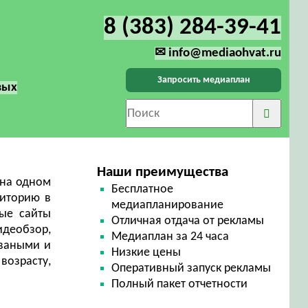
8 (383) 284-39-41
✉ info@mediaohvat.ru
Запросить медиаплан
вых
Наши преимущества
 на одном
Бесплатное
диторию в
медиапланирование
ные сайты
Отличная отдача от рекламы
идеобзор,
Медиаплан за 24 часа
оваными и
Низкие цены
возрасту,
Оперативный запуск рекламы
Полный пакет отчетности