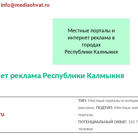
info@mediaohvat.ru
Местные порталы и
интернет реклама в
городах
Республики Калмыкия
нет реклама Республики Калмыкия
ТИП:
Местные порталы и интерн
реклама,
ПОДТИП:
Местные он
ru
порталы
ПОТЕНЦИАЛЬНЫЙ ОХВАТ:
103 
человек