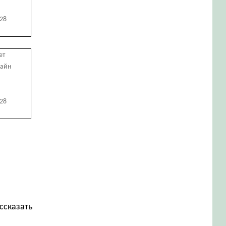
728
ет
лайн
728
ссказать