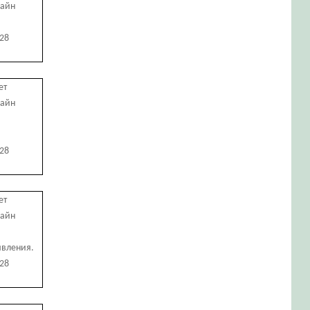
лайн
728
ет
лайн
728
ет
лайн
явления.
728