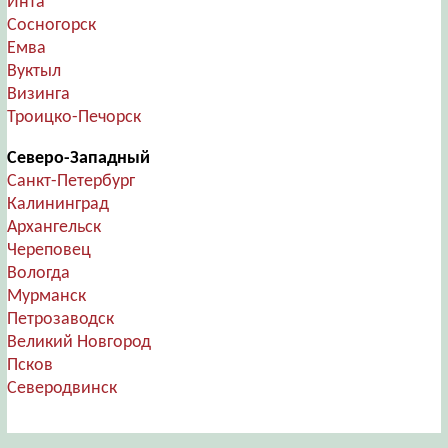
Инта
Сосногорск
Емва
Вуктыл
Визинга
Троицко-Печорск
Северо-Западный
Санкт-Петербург
Калининград
Архангельск
Череповец
Вологда
Мурманск
Петрозаводск
Великий Новгород
Псков
Северодвинск