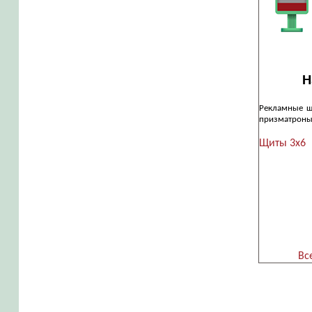
Н
Рекламные щ
призматроны
Щиты 3х6
Вс