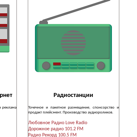
рнет
Радиостанции
н реклама
Точечное и пакетное размещение, спонсорство и
продакт плейсмент. Производство аудиороликов.
Любовное Радио Love Radio
Дорожное радио 101.2 FM
Радио Рекорд 100.5 FM