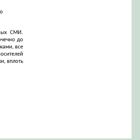
до
ных СМИ.
очечно до
ками, все
носителей
и, вплоть