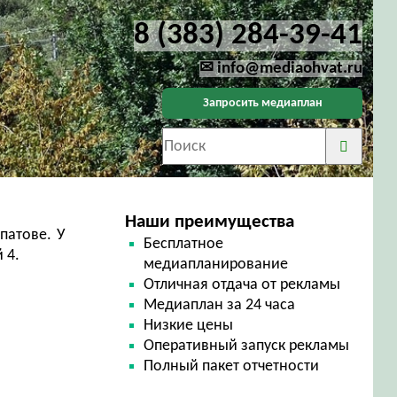
8 (383) 284-39-41
✉ info@mediaohvat.ru
Запросить медиаплан
Наши преимущества
патове. У
Бесплатное
 4.
медиапланирование
Отличная отдача от рекламы
Медиаплан за 24 часа
Низкие цены
Оперативный запуск рекламы
Полный пакет отчетности