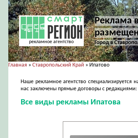
Реклама в
размещен
рекламное агентство
Город в Ставропо
Главная
»
Ставропольский Край
» Ипатово
Наше рекламное агентство специализируется н
нас заключены прямые договоры с редакциями: 
Все виды рекламы Ипатова