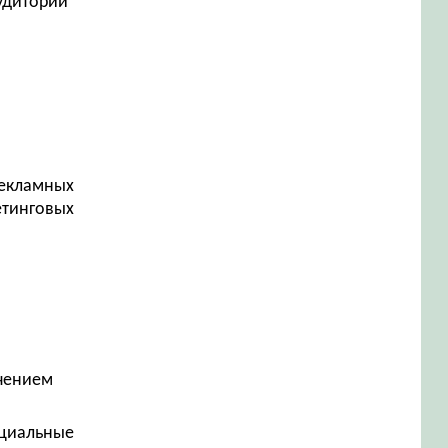
аудитории
рекламных
етинговых
ечением
оциальные