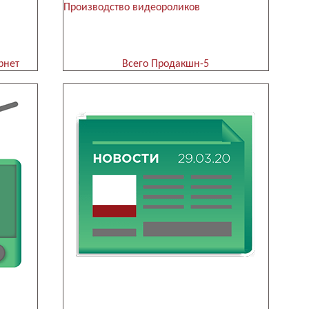
Производство видеороликов
рнет
Всего Продакшн-5