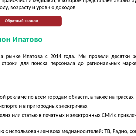
прайс-лист и медиакит, в котором представлен анализ 
олу, возрасту и уровню доходов
Обратный звонок
ион Ипатово
на рынке Ипатова с 2014 года. Мы провели десятки 
строки для поиска персонала до региональных марк
й рекламе по всем городам области, а также на трассах
спорте и в пригородных электричках
-релиз или статью в печатных и электронных СМИ с привл
 с использованием всех медианосителей: ТВ, Радио, с