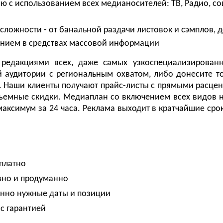
 с использованием всех медианосителей: ТВ, Радио, с
ложности - от банальной раздачи листовок и сэмплов, 
ением в средствах массовой информации
редакциями всех, даже самых узкоспециализирован
й аудитории с региональным охватом, либо донесите т
. Наши клиенты получают прайс-листы с прямыми расцен
емные скидки. Медиаплан со включением всех видов 
аксимум за 24 часа. Реклама выходит в кратчайшие срок
платно
ивно и продуманно
енно нужные даты и позиции
 с гарантией