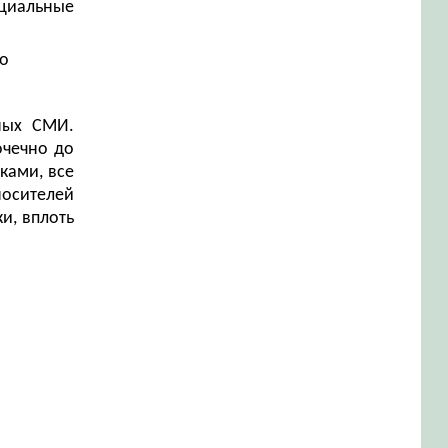
оциальные
до
ных СМИ.
очечно до
ками, все
носителей
и, вплоть