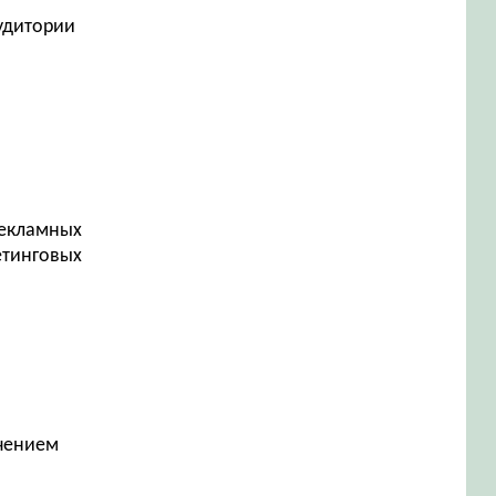
аудитории
рекламных
етинговых
ечением