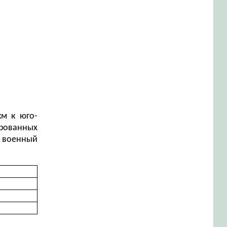
км к юго-
ированных
я военный