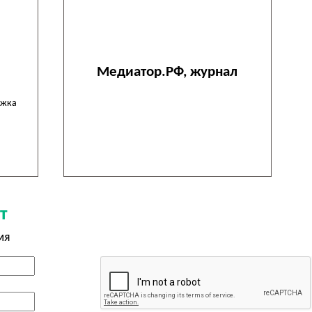
Медиатор.РФ, журнал
ожка
т
мя