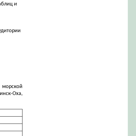
аблиц и
аудитории
ь морской
нск-Оха,