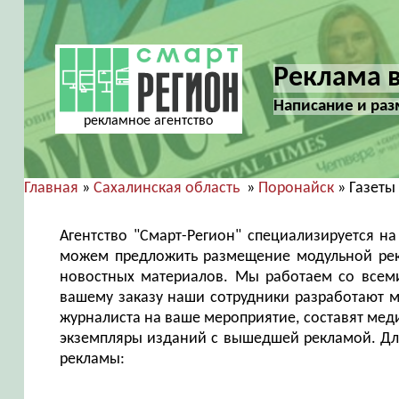
Реклама в
Написание и раз
рекламное агентство
Главная
»
Сахалинская область
»
Поронайск
» Газеты
Агентство "Смарт-Регион" специализируется н
можем предложить размещение модульной рекл
новостных материалов. Мы работаем со всем
вашему заказу наши сотрудники разработают м
журналиста на ваше мероприятие, составят меди
экземпляры изданий с вышедшей рекламой. Для
рекламы: