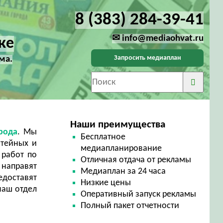
8 (383) 284-39-41
✉ info@mediaohvat.ru
ке
Запросить медиаплан
ма.
Наши преимущества
орода
. Мы
Бесплатное
атейных и
медиапланирование
 работ по
Отличная отдача от рекламы
 направят
Медиаплан за 24 часа
едоставят
Низкие цены
наш отдел
Оперативный запуск рекламы
Полный пакет отчетности