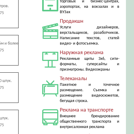
торговых и бизнес-центрах,
тров.
аэропортах, на вокзалах и в
ВУЗах
675
Продакшн
Услуги дизайнеров,
верстальщиков, разаботчиков.
Написание текстов, статей
6м и более
видео- и фотосъемка.
675
Наружная реклама
Рекламные щиты 3х6, сити-
форматы, суперсайты и
призматроны. Видеоэкраны
Телеканалы
0 штук.
Пакетное и точечное
675
размещение. Съемка и
размещение видеосюжетов,
бегущая строка.
Реклама на транспорте
Внешнее брендирование
штук.
общественного транспорта и
675
внутрисалонная реклама