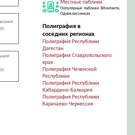
Местные паблики
Популярные паблики ВКонтакте,
Одноклассниках
несения
Полиграфия в
635
соседних регионах
Полиграфия Республики
Дагестан
Полиграфия Ставропольского
льшой
края
Полиграфия Чеченской
635
Республики
Полиграфия Республики
Кабардино-Балкария
Полиграфия Республики
Карачаево-Черкессия