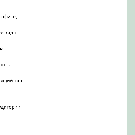
 офисе,
е видят
ша
ать о
дящий тип
аудитории