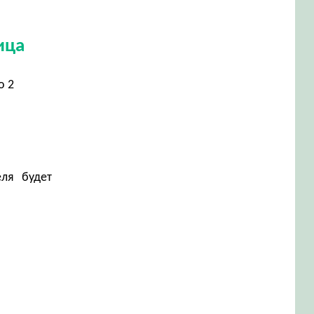
ица
о 2
еля будет