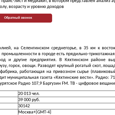
прайс-лист и медиакит, в котором представлен анализ 
олу, возрасту и уровню доходов
Обратный звонок
ией, на Селенгинском среднегорье, в 35 км к восток
Из промышленности в городе есть прядильно-трикотажная
од и другие предприятия. В Кяхтинском районе вы
рузу, горох, овощи. Разводят крупный рогатый скот, лоша
 фабрика, работающая на привозном сырье (плавиковы
т муниципальная газета «Кяхтинские вести». Радио: 71
Бурятское Радио 107,9 Баргузин FM. ТВ - цифровое вещани
20 013 чел.
39 000 руб.
30142
Москва+{GMT-4}