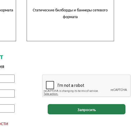
формата
Статические билборды и баннеры сетевого
формата
т
мя
Запросить
ости