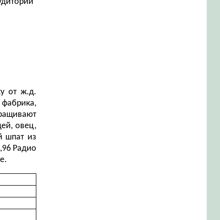
аудитории
у от ж.д.
 фабрика,
ращивают
дей, овец,
й шпат из
,96 Радио
е.