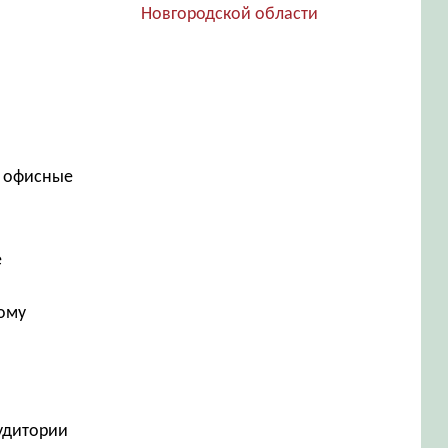
Новгородской области
, офисные
е
дому
аудитории