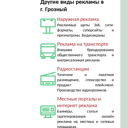
Другие виды рекламы в
г. Грозный
Наружная реклама
Рекламные щиты 3х6, сити-
форматы, суперсайты и
призматроны. Видеоэкраны
Реклама на транспорте
Внешнее брендирование
общественного транспорта и
внутрисалонная реклама
Радиостанции
Точечное и пакетное
размещение, спонсорство и
продакт плейсмент.
Производство аудиороликов.
Местные порталы и
интернет реклама
Баннеры, статьи и
таргетированная онлайн
реклама на местных и сетевых
площадках.