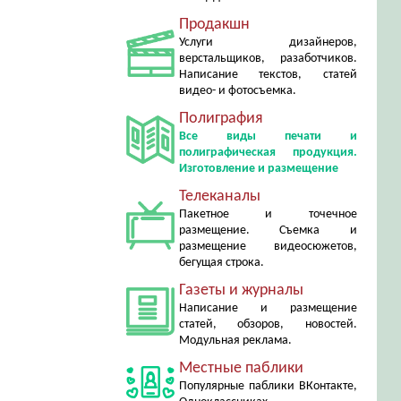
Продакшн
Услуги дизайнеров,
верстальщиков, разаботчиков.
Написание текстов, статей
видео- и фотосъемка.
Полиграфия
Все виды печати и
полиграфическая продукция.
Изготовление и размещение
Телеканалы
Пакетное и точечное
размещение. Съемка и
размещение видеосюжетов,
бегущая строка.
Газеты и журналы
Написание и размещение
статей, обзоров, новостей.
Модульная реклама.
Местные паблики
Популярные паблики ВКонтакте,