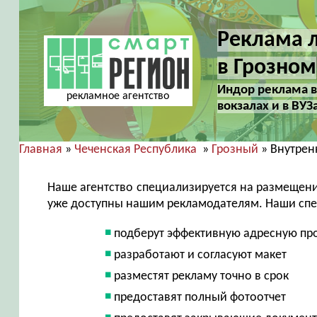
Реклама л
в Грозном
Индор реклама в 
рекламное агентство
вокзалах и в ВУЗ
Главная
»
Чеченская Республика
»
Грозный
» Внутрен
Наше агентство специализируется на размещен
уже доступны нашим рекламодателям. Наши сп
подберут эффективную адресную пр
разработают и согласуют макет
разместят рекламу точно в срок
предоставят полный фотоотчет